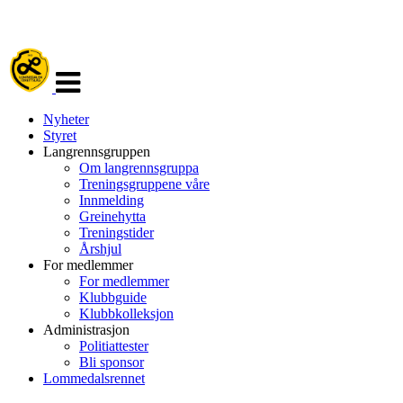
Veksle
navigasjon
Nyheter
Styret
Langrennsgruppen
Om langrennsgruppa
Treningsgruppene våre
Innmelding
Greinehytta
Treningstider
Årshjul
For medlemmer
For medlemmer
Klubbguide
Klubbkolleksjon
Administrasjon
Politiattester
Bli sponsor
Lommedalsrennet