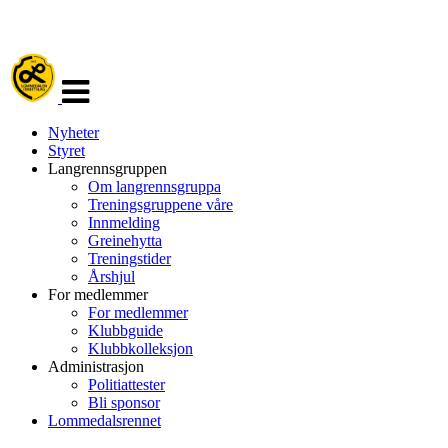
Veksle
navigasjon
Nyheter
Styret
Langrennsgruppen
Om langrennsgruppa
Treningsgruppene våre
Innmelding
Greinehytta
Treningstider
Årshjul
For medlemmer
For medlemmer
Klubbguide
Klubbkolleksjon
Administrasjon
Politiattester
Bli sponsor
Lommedalsrennet