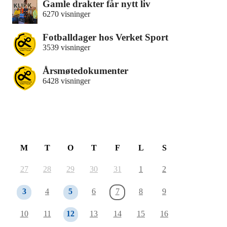
Gamle drakter får nytt liv
6270 visninger
Fotballdager hos Verket Sport
3539 visninger
Årsmøtedokumenter
6428 visninger
August 2026
M
T
O
T
F
L
S
27
28
29
30
31
1
2
3
4
5
6
7
8
9
10
11
12
13
14
15
16