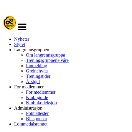
Veksle
navigasjon
Nyheter
Styret
Langrennsgruppen
Om langrennsgruppa
Treningsgruppene våre
Innmelding
Greinehytta
Treningstider
Årshjul
For medlemmer
For medlemmer
Klubbguide
Klubbkolleksjon
Administrasjon
Politiattester
Bli sponsor
Lommedalsrennet