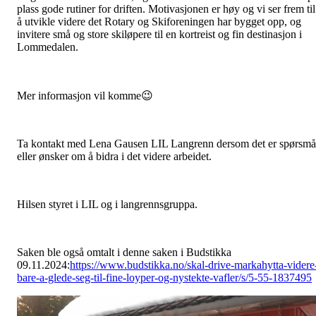
plass gode rutiner for driften. Motivasjonen er høy og vi ser frem til
å utvikle videre det Rotary og Skiforeningen har bygget opp, og
invitere små og store skiløpere til en kortreist og fin destinasjon i
Lommedalen.
Mer informasjon vil komme😉
Ta kontakt med Lena Gausen LIL Langrenn dersom det er spørsmå
eller ønsker om å bidra i det videre arbeidet.
Hilsen styret i LIL og i langrennsgruppa.
Saken ble også omtalt i denne saken i Budstikka
09.11.2024:
https://www.budstikka.no/skal-drive-markahytta-videre
bare-a-glede-seg-til-fine-loyper-og-nystekte-vafler/s/5-55-1837495