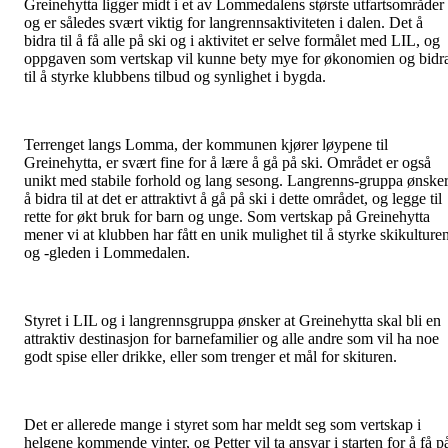
Greinehytta ligger midt i et av Lommedalens største utfartsområder
og er således svært viktig for langrennsaktiviteten i dalen. Det å
bidra til å få alle på ski og i aktivitet er selve formålet med LIL, og
oppgaven som vertskap vil kunne bety mye for økonomien og bidr
til å styrke klubbens tilbud og synlighet i bygda.
Terrenget langs Lomma, der kommunen kjører løypene til
Greinehytta, er svært fine for å lære å gå på ski. Området er også
unikt med stabile forhold og lang sesong. Langrenns-gruppa ønske
å bidra til at det er attraktivt å gå på ski i dette området, og legge til
rette for økt bruk for barn og unge. Som vertskap på Greinehytta
mener vi at klubben har fått en unik mulighet til å styrke skikulture
og -gleden i Lommedalen.
Styret i LIL og i langrennsgruppa ønsker at Greinehytta skal bli en
attraktiv destinasjon for barnefamilier og alle andre som vil ha noe
godt spise eller drikke, eller som trenger et mål for skituren.
Det er allerede mange i styret som har meldt seg som vertskap i
helgene kommende vinter, og Petter vil ta ansvar i starten for å få p