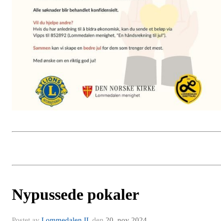
Nypussede pokaler
Postet av
Lommedalen IL
den
20. nov 2024