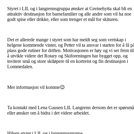
Styret i LIL og i langrennsgruppa ønsker at Greinehytta skal bli en
attraktiv destinasjon for barnefamilier og alle andre som vil ha noe
godt spise eller drikke, eller som trenger et mål for skituren.
Det er allerede mange i styret som har meldt seg som vertskap i
helgene kommende vinter, og Petter vil ta ansvar i starten for å få p
plass gode rutiner for driften. Motivasjonen er høy og vi ser frem til
å utvikle videre det Rotary og Skiforeningen har bygget opp, og
invitere små og store skiløpere til en kortreist og fin destinasjon i
Lommedalen.
Mer informasjon vil komme😉
Ta kontakt med Lena Gausen LIL Langrenn dersom det er spørsmå
eller ønsker om å bidra i det videre arbeidet.
Hilsen styret i LIL og i langrennsgruppa