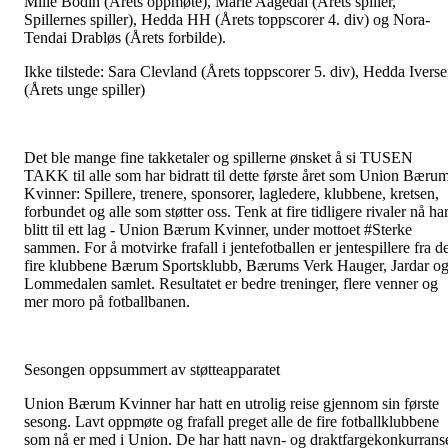
Mille Bodin (Årets oppmøte), Marie Aagedal (Årets spiller,
Spillernes spiller), Hedda HH (Årets toppscorer 4. div) og Nora-
Tendai Drabløs (Årets forbilde).
Ikke tilstede: Sara Clevland (Årets toppscorer 5. div), Hedda Ivers
(Årets unge spiller)
Det ble mange fine takketaler og spillerne ønsket å si TUSEN
TAKK til alle som har bidratt til dette første året som Union Bæru
Kvinner: Spillere, trenere, sponsorer, lagledere, klubbene, kretsen,
forbundet og alle som støtter oss. Tenk at fire tidligere rivaler nå ha
blitt til ett lag - Union Bærum Kvinner, under mottoet #Sterke
sammen. For å motvirke frafall i jentefotballen er jentespillere fra d
fire klubbene Bærum Sportsklubb, Bærums Verk Hauger, Jardar o
Lommedalen samlet. Resultatet er bedre treninger, flere venner og
mer moro på fotballbanen.
Sesongen oppsummert av støtteapparatet
Union Bærum Kvinner har hatt en utrolig reise gjennom sin første
sesong. Lavt oppmøte og frafall preget alle de fire fotballklubbene
som nå er med i Union. De har hatt navn- og draktfargekonkurrans