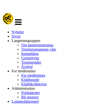
Veksle
navigasjon
Nyheter
Styret
Langrennsgruppen
Om langrennsgruppa
Treningsgruppene våre
Innmelding
Greinehytta
Treningstider
Årshjul
For medlemmer
For medlemmer
Klubbguide
Klubbkolleksjon
Administrasjon
Politiattester
Bli sponsor
Lommedalsrennet