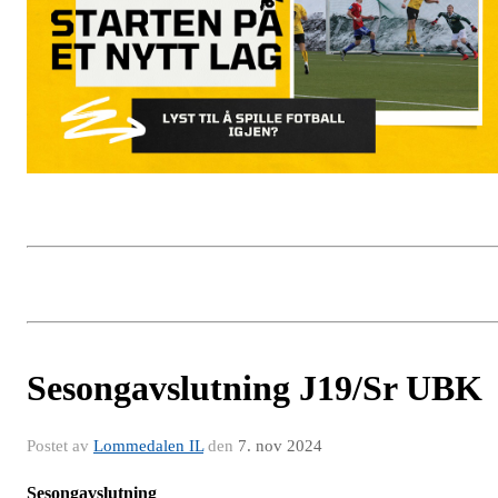
Sesongavslutning J19/Sr UBK
Postet av
Lommedalen IL
den
7. nov 2024
Sesongavslutning