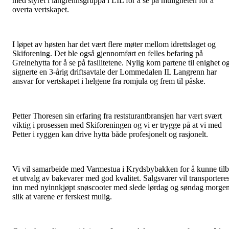
med styret i langrennsgruppa i LIL for å se på muligheten for å
overta vertskapet.
I løpet av høsten har det vært flere møter mellom idrettslaget og
Skiforening. Det ble også gjennomført en felles befaring på
Greinehytta for å se på fasilitetene. Nylig kom partene til enighet o
signerte en 3-årig driftsavtale der Lommedalen IL Langrenn har
ansvar for vertskapet i helgene fra romjula og frem til påske.
Petter Thoresen sin erfaring fra reststurantbransjen har vært svært
viktig i prosessen med Skiforeningen og vi er trygge på at vi med
Petter i ryggen kan drive hytta både profesjonelt og rasjonelt.
Vi vil samarbeide med Varmestua i Krydsbybakken for å kunne til
et utvalg av bakevarer med god kvalitet. Salgsvarer vil transportere
inn med nyinnkjøpt snøscooter med slede lørdag og søndag morge
slik at varene er ferskest mulig.