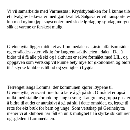
Vi vil samarbeide med Varmestua i Krydsbybakken for å kunne til
et utvalg av bakevarer med god kvalitet. Salgsvarer vil transportere
inn med nyinnkjøpt snøscooter med slede lørdag og søndag morge
slik at varene er ferskest mulig.
Greinehytta ligger midt i et av Lommedalens største utfartsområder
og er således svært viktig for langrennsaktiviteten i dalen. Det å
bidra til å få alle på ski og i aktivitet er selve formålet med LIL, og
oppgaven som vertskap vil kunne bety mye for økonomien og bidr
til å styrke klubbens tilbud og synlighet i bygda.
Terrenget langs Lomma, der kommunen kjører løypene til
Greinehytta, er svært fine for å lære å gå på ski. Området er også
unikt med stabile forhold og lang sesong. Langrenns-gruppa ønske
å bidra til at det er attraktivt å gå på ski i dette området, og legge til
rette for økt bruk for barn og unge. Som vertskap på Greinehytta
mener vi at klubben har fått en unik mulighet til å styrke skikulture
og -gleden i Lommedalen.