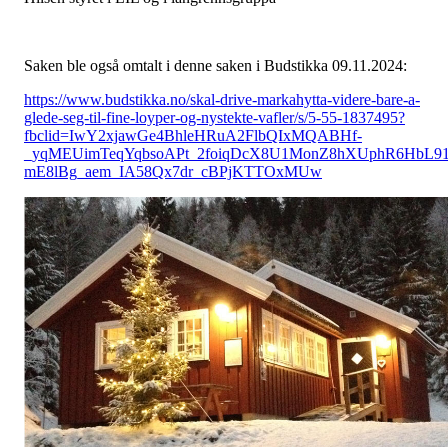
Saken ble også omtalt i denne saken i Budstikka 09.11.2024:
https://www.budstikka.no/skal-drive-markahytta-videre-bare-a-
glede-seg-til-fine-loyper-og-nystekte-vafler/s/5-55-1837495?
fbclid=IwY2xjawGe4BhleHRuA2FlbQIxMQABHf-
_yqMEUimTeqYqbsoAPt_2foiqDcX8U1MonZ8hXUphR6HbL91
mE8lBg_aem_IA58Qx7dr_cBPjKTTOxMUw