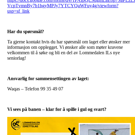
https://docs.google.com/forms/d/e/1FAIpQLSdgmLaEop7SaPLzL
VcpTvmnBy7b1hgyMPJy7YTCYQaWFuy4g/viewform?
usp=sf_link
Har du spørsmål?
Ta gjerne kontakt hvis du har spørsmål om laget eller ønsker mer
informasjon om opplegget. Vi ønsker alle som møter kravene
velkommen til å søke og bli en del av Lommedalen ILs nye
seniorlag!
Ansvarlig for sammensettingen av laget:
Waqas – Telefon 99 35 49 07
Vi sees på banen – klar for å spille i gul og svart?