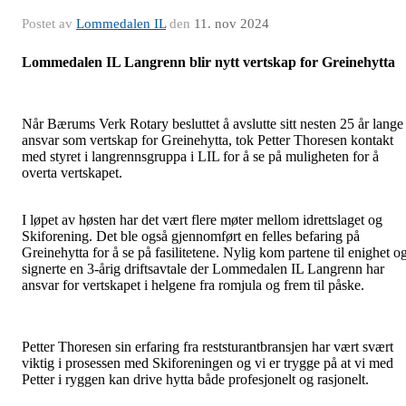
Postet av
Lommedalen IL
den
11. nov 2024
Lommedalen IL Langrenn blir nytt vertskap for Greinehytta
Når Bærums Verk Rotary besluttet å avslutte sitt nesten 25 år lange
ansvar som vertskap for Greinehytta, tok Petter Thoresen kontakt
med styret i langrennsgruppa i LIL for å se på muligheten for å
overta vertskapet.
I løpet av høsten har det vært flere møter mellom idrettslaget og
Skiforening. Det ble også gjennomført en felles befaring på
Greinehytta for å se på fasilitetene. Nylig kom partene til enighet o
signerte en 3-årig driftsavtale der Lommedalen IL Langrenn har
ansvar for vertskapet i helgene fra romjula og frem til påske.
Petter Thoresen sin erfaring fra reststurantbransjen har vært svært
viktig i prosessen med Skiforeningen og vi er trygge på at vi med
Petter i ryggen kan drive hytta både profesjonelt og rasjonelt.