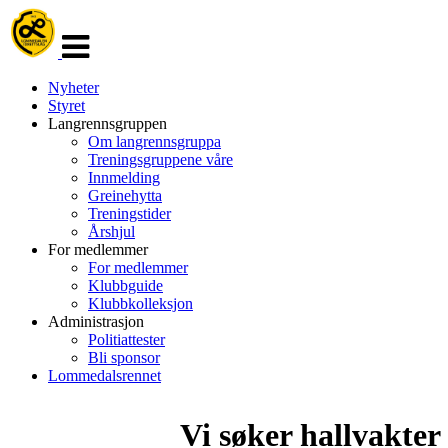
Veksle
navigasjon
Nyheter
Styret
Langrennsgruppen
Om langrennsgruppa
Treningsgruppene våre
Innmelding
Greinehytta
Treningstider
Årshjul
For medlemmer
For medlemmer
Klubbguide
Klubbkolleksjon
Administrasjon
Politiattester
Bli sponsor
Lommedalsrennet
Vi søker hallvakter