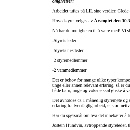
omgivelser!
Arbeidet tuftes på LIL sine verdier: Glede 
Hovedstyret velges av
Årsmøtet den 30.3
Nå har du muligheten til å være med! Vi sk
-Styrets leder
-Styrets nestleder
-2 styremedlemmer
-2 varamedlemmer
Det er behov for mange ulike typer kompeta
unge eller annen relevant erfaring, så er 
både barn, unge og voksne skal ønske å væ
Det avholdes ca 1 månedlig styremøte og ar
erfaring fra tverrfaglig arbeid, et stort 
Har du spørsmål om hva det innebærer å ta
Jostein Hundvin, avtroppende styreleder,