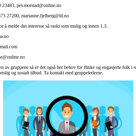
70 23483, per.morstad@online.no
473 27200, marianne.fjelberg@lil.no
r å melde din interesse så raskt som mulig og innen 1.3.
ia.no
gmail.com
me@online.no
en av gruppene så er det også her behov for flinke og engasjerte folk i s
sportslig og sosialt tilbud. Ta kontakt med gruppelederne.