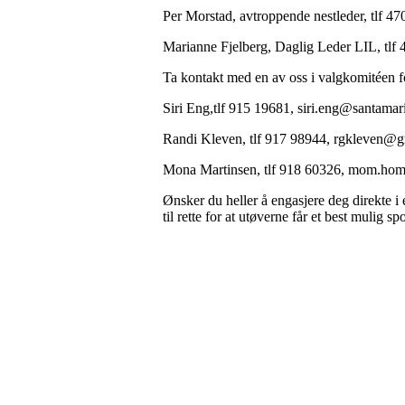
Per Morstad, avtroppende nestleder, tlf 4
Marianne Fjelberg, Daglig Leder LIL, tlf 
Ta kontakt med en av oss i valgkomitéen fo
Siri Eng,tlf 915 19681, siri.eng@santamar
Randi Kleven, tlf 917 98944, rgkleven@
Mona Martinsen, tlf 918 60326, mom.ho
Ønsker du heller å engasjere deg direkte i 
til rette for at utøverne får et best mulig 