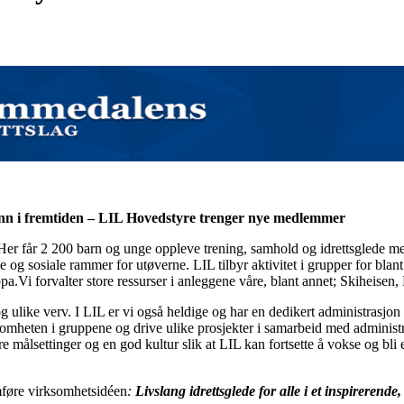
7
inn i fremtiden – LIL Hovedstyre trenger nye medlemmer
t. Her får 2 200 barn og unge oppleve trening, samhold og idrettsglede m
ge og sosiale rammer for utøverne. LIL tilbyr aktivitet i grupper for blant
a.Vi forvalter store ressurser i anleggene våre, blant annet; Skiheise
ulike verv. I LIL er vi også heldige og har en dedikert administrasjon 
omheten i gruppene og drive ulike prosjekter i samarbeid med administra
e målsettinger og en god kultur slik at LIL kan fortsette å vokse og bli e
mføre virksomhetsidéen
:
Livslang idrettsglede for alle i et inspirerende