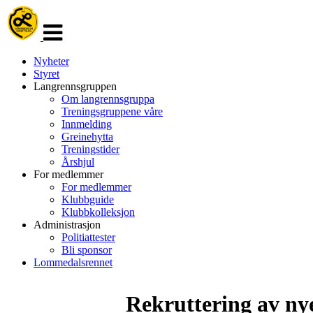
Veksle
navigasjon
Nyheter
Styret
Langrennsgruppen
Om langrennsgruppa
Treningsgruppene våre
Innmelding
Greinehytta
Treningstider
Årshjul
For medlemmer
For medlemmer
Klubbguide
Klubbkolleksjon
Administrasjon
Politiattester
Bli sponsor
Lommedalsrennet
Rekruttering av n