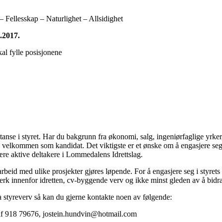
– Fellesskap – Naturlighet – Allsidighet
.2017.
al fylle posisjonene
nse i styret. Har du bakgrunn fra økonomi, salg, ingeniørfaglige yrker,
du velkommen som kandidat. Det viktigste er et ønske om å engasjere seg
re aktive deltakere i Lommedalens Idrettslag.
beid med ulike prosjekter gjøres løpende. For å engasjere seg i styrets
nettverk innenfor idretten, cv-byggende verv og ikke minst gleden av å b
 styreverv så kan du gjerne kontakte noen av følgende:
 tlf 918 79676, jostein.hundvin@hotmail.com