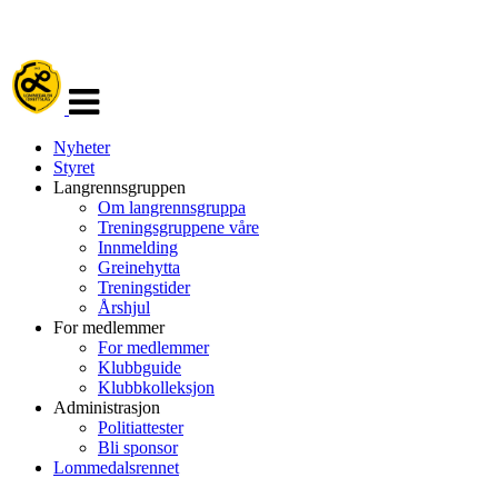
Veksle
navigasjon
Nyheter
Styret
Langrennsgruppen
Om langrennsgruppa
Treningsgruppene våre
Innmelding
Greinehytta
Treningstider
Årshjul
For medlemmer
For medlemmer
Klubbguide
Klubbkolleksjon
Administrasjon
Politiattester
Bli sponsor
Lommedalsrennet