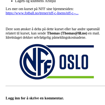
Lagets og klubbens Årshjul
Les mer om kurset på NFF sine hjemmesiden:
https://www.fotball.no/trener/nff-c-lisens/nff-c--...
Dere som ønsker å delta på dette kurset eller har andre spørsmål
relatert til kurset, kan sende
Thomas (Thomas@lil.no)
en mail.
Idrettslaget dekker selvfølgelig påmeldingskostnadene.
Logg inn for å skrive en kommentar.