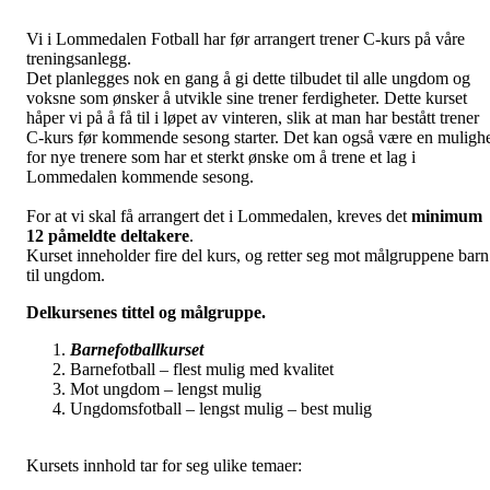
Vi i Lommedalen Fotball har før arrangert trener C-kurs på våre
treningsanlegg.
Det planlegges nok en gang å gi dette tilbudet til alle ungdom og
voksne som ønsker å utvikle sine trener ferdigheter. Dette kurset
håper vi på å få til i løpet av vinteren, slik at man har bestått trener
C-kurs før kommende sesong starter. Det kan også være en muligh
for nye trenere som har et sterkt ønske om å trene et lag i
Lommedalen kommende sesong.
For at vi skal få arrangert det i Lommedalen, kreves det
minimum
12 påmeldte deltakere
.
Kurset inneholder fire del kurs, og retter seg mot målgruppene barn
til ungdom.
Delkursenes tittel og målgruppe.
Barnefotballkurset
Barnefotball – flest mulig med kvalitet
Mot ungdom – lengst mulig
Ungdomsfotball – lengst mulig – best mulig
Kursets innhold tar for seg ulike temaer: