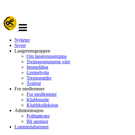
Veksle
navigasjon
Nyheter
Styret
Langrennsgruppen
Om langrennsgruppa
Treningsgruppene våre
Innmelding
Greinehytta
Treningstider
Årshjul
For medlemmer
For medlemmer
Klubbguide
Klubbkolleksjon
Administrasjon
Politiattester
Bli sponsor
Lommedalsrennet