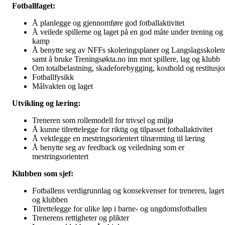
Fotballfaget:
Å planlegge og gjennomføre god fotballaktivitet
Å veilede spillerne og laget på en god måte under trening og 
kamp
Å benytte seg av NFFs skoleringsplaner og Langslagsskolen
samt å bruke Treningsøkta.no inn mot spillere, lag og klubb
Om totalbelastning, skadeforebygging, kosthold og restitusjo
Fotballfysikk
Målvakten og laget
Utvikling og læring:
Treneren som rollemodell for trivsel og miljø
Å kunne tilrettelegge for riktig og tilpasset fotballaktivitet
Å vektlegge en mestringsorientert tilnærming til læring
Å benytte seg av feedback og veiledning som er
mestringsorientert
Klubben som sjef:
Fotballens verdigrunnlag og konsekvenser for treneren, laget
og klubben
Tilrettelegge for ulike løp i barne- og ungdomsfotballen
Trenerens rettigheter og plikter