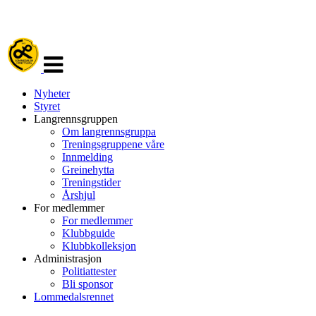
Veksle
navigasjon
Nyheter
Styret
Langrennsgruppen
Om langrennsgruppa
Treningsgruppene våre
Innmelding
Greinehytta
Treningstider
Årshjul
For medlemmer
For medlemmer
Klubbguide
Klubbkolleksjon
Administrasjon
Politiattester
Bli sponsor
Lommedalsrennet