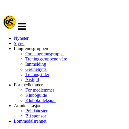
Veksle
navigasjon
Nyheter
Styret
Langrennsgruppen
Om langrennsgruppa
Treningsgruppene våre
Innmelding
Greinehytta
Treningstider
Årshjul
For medlemmer
For medlemmer
Klubbguide
Klubbkolleksjon
Administrasjon
Politiattester
Bli sponsor
Lommedalsrennet