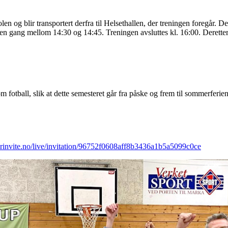
len og blir transportert derfra til Helsethallen, der treningen foregår. De
r en gang mellom 14:30 og 14:45. Treningen avsluttes kl. 16:00. Deretter b
otball, slik at dette semesteret går fra påske og frem til sommerferien.
rinvite.no/live/invitation/96752f0608aff8b3436a1b5a5099c0ce