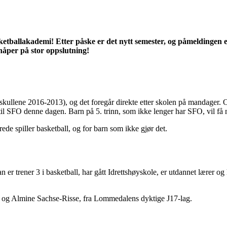
ballakademi! Etter påske er det nytt semester, og påmeldingen er a
 håper på stor oppslutning!
skullene 2016-2013), og det foregår direkte etter skolen på mandager. Op
iv til SFO denne dagen. Barn på 5. trinn, som ikke lenger har SFO, vil få
de spiller basketball, og for barn som ikke gjør det.
r trener 3 i basketball, har gått Idrettshøyskole, er utdannet lærer og h
 og Almine Sachse-Risse, fra Lommedalens dyktige J17-lag.