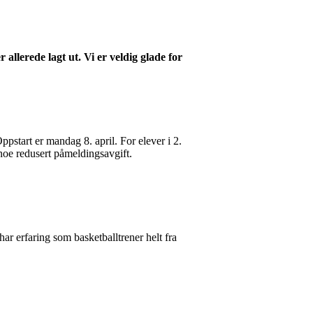
llerede lagt ut. Vi er veldig glade for
pstart er mandag 8. april. For elever i 2.
 noe redusert påmeldingsavgift.
ar erfaring som basketballtrener helt fra