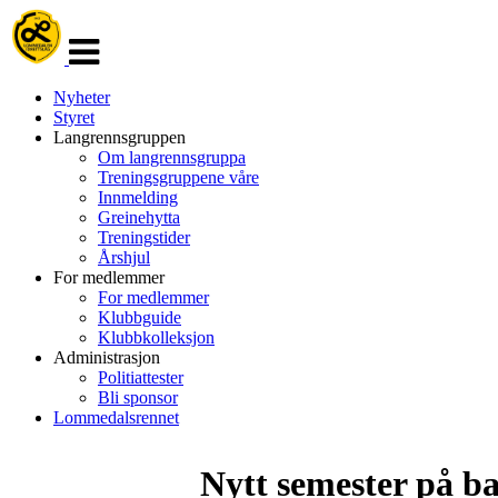
Veksle
navigasjon
Nyheter
Styret
Langrennsgruppen
Om langrennsgruppa
Treningsgruppene våre
Innmelding
Greinehytta
Treningstider
Årshjul
For medlemmer
For medlemmer
Klubbguide
Klubbkolleksjon
Administrasjon
Politiattester
Bli sponsor
Lommedalsrennet
Nytt semester på b