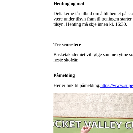
Henting og mat
Deltakerne får tilbud om å bli hentet på sko
være under tilsyn fram til treningen starte
tilsyn. Henting må skje innen kl. 16:30.
Tre semestere
Basketakademiet vil følge samme rytme som f
neste skoleår.
Påmelding
Her er link til påmelding:
https://www.supe