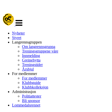
Veksle
navigasjon
Nyheter
Styret
Langrennsgruppen
Om langrennsgruppa
Treningsgruppene våre
Innmelding
Greinehytta
Treningstider
Årshjul
For medlemmer
For medlemmer
Klubbguide
Klubbkolleksjon
Administrasjon
Politiattester
Bli sponsor
Lommedalsrennet