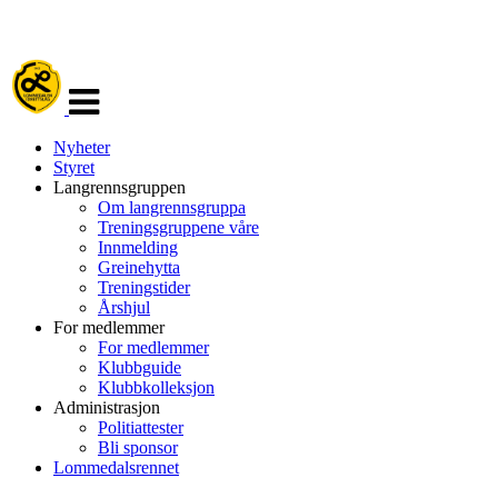
Veksle
navigasjon
Nyheter
Styret
Langrennsgruppen
Om langrennsgruppa
Treningsgruppene våre
Innmelding
Greinehytta
Treningstider
Årshjul
For medlemmer
For medlemmer
Klubbguide
Klubbkolleksjon
Administrasjon
Politiattester
Bli sponsor
Lommedalsrennet