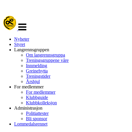
Veksle
navigasjon
Nyheter
Styret
Langrennsgruppen
Om langrennsgruppa
Treningsgruppene våre
Innmelding
Greinehytta
Treningstider
Årshjul
For medlemmer
For medlemmer
Klubbguide
Klubbkolleksjon
Administrasjon
Politiattester
Bli sponsor
Lommedalsrennet