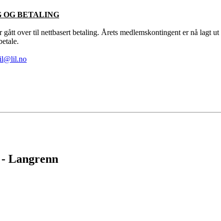
G OG BETALING
r gått over til nettbasert betaling. Årets medlemskontingent er nå lagt u
betale.
lil@lil.no
 - Langrenn