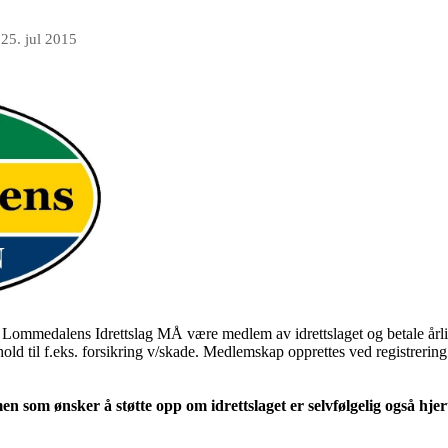
n
25. jul 2015
t i Lommedalens Idrettslag MÅ være medlem av idrettslaget og betale år
hold til f.eks. forsikring v/skade. Medlemskap opprettes ved registrering 
en som ønsker å støtte opp om idrettslaget er selvfølgelig også hje