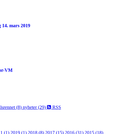
 14. mars 2019
nior-VM
srennet (8)
nyheter (29)
RSS
1 (1)
2019 (1)
2018 (8)
2017 (15)
2016 (31)
2015 (18)