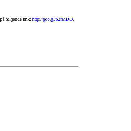
t på følgende link:
http://goo.gl/o2fMDO
.