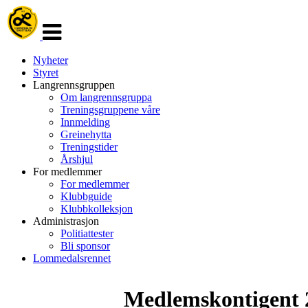
Veksle
navigasjon
Nyheter
Styret
Langrennsgruppen
Om langrennsgruppa
Treningsgruppene våre
Innmelding
Greinehytta
Treningstider
Årshjul
For medlemmer
For medlemmer
Klubbguide
Klubbkolleksjon
Administrasjon
Politiattester
Bli sponsor
Lommedalsrennet
Medlemskontigent 