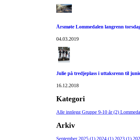
Årsmøte Lommedalen langrenn torsdag
04.03.2019
Julie på tredjeplass i uttaksrenn til ju
16.12.2018
Kategori
Alle innlegg
Gruppe 9-10 år (2)
Lommedal
Arkiv
September 2025 (1)
2024 (1)
2023 (1)
202